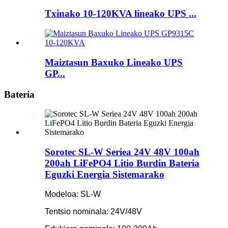
Txinako 10-120KVA lineako UPS ...
Maiztasun Baxuko Lineako UPS
GP...
Bateria
Sorotec SL-W Seriea 24V 48V 100ah
200ah LiFePO4 Litio Burdin Bateria
Eguzki Energia Sistemarako
Modeloa: SL-W
Tentsio nominala: 24V/48V