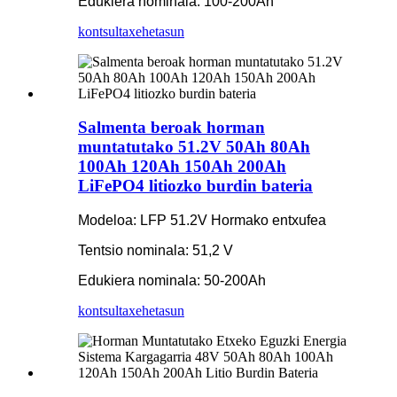
Edukiera nominala: 100-200Ah
kontsulta
xehetasun
Salmenta beroak horman
muntatutako 51.2V 50Ah 80Ah
100Ah 120Ah 150Ah 200Ah
LiFePO4 litiozko burdin bateria
Modeloa: LFP 51.2V Hormako entxufea
Tentsio nominala: 51,2 V
Edukiera nominala: 50-200Ah
kontsulta
xehetasun