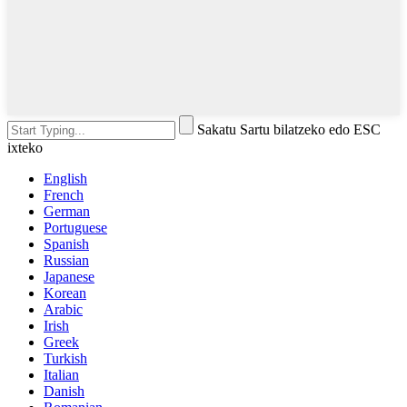
Sakatu Sartu bilatzeko edo ESC
ixteko
English
French
German
Portuguese
Spanish
Russian
Japanese
Korean
Arabic
Irish
Greek
Turkish
Italian
Danish