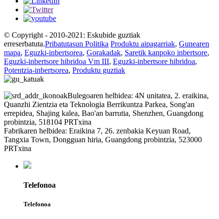
© Copyright - 2010-2021: Eskubide guztiak
erreserbatuta.
Pribatutasun Politika
Produktu aipagarriak
,
Gunearen
mapa
,
Eguzki-inbertsorea
,
Gorakadak
,
Saretik kanpoko inbertsore
,
Eguzki-inbertsore hibridoa Vm III
,
Eguzki-inbertsore hibridoa
,
Potentzia-inbertsorea
,
Produktu guztiak
Bulegoaren helbidea: 4N unitatea, 2. eraikina,
Quanzhi Zientzia eta Teknologia Berrikuntza Parkea, Song'an
errepidea, Shajing kalea, Bao'an barrutia, Shenzhen, Guangdong
probintzia, 518104 PRTxina
Fabrikaren helbidea: Eraikina 7, 26. zenbakia Keyuan Road,
Tangxia Town, Dongguan hiria, Guangdong probintzia, 523000
PRTxina
Telefonoa
Telefonoa