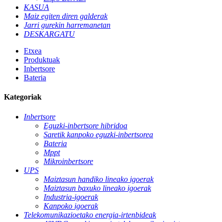
KASUA
Maiz egiten diren galderak
Jarri gurekin harremanetan
DESKARGATU
Etxea
Produktuak
Inbertsore
Bateria
Kategoriak
Inbertsore
Eguzki-inbertsore hibridoa
Saretik kanpoko eguzki-inbertsorea
Bateria
Mppt
Mikroinbertsore
UPS
Maiztasun handiko lineako igoerak
Maiztasun baxuko lineako igoerak
Industria-igoerak
Kanpoko igoerak
Telekomunikazioetako energia-irtenbideak