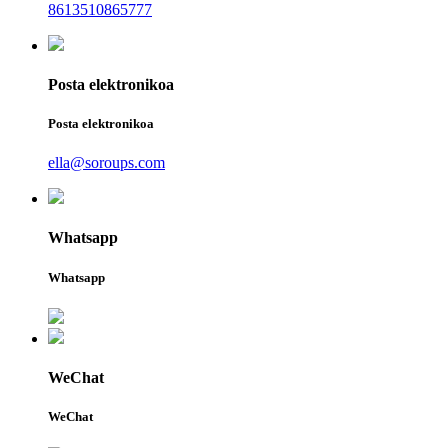
8613510865777
Posta elektronikoa
Posta elektronikoa
ella@soroups.com
Whatsapp
Whatsapp
WeChat
WeChat