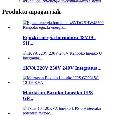
48VDC eguzki-energia telekomunikazio sistema
Produktu aipagarriak
Eguzki-energia hornidura 48VDC
SH...
1KVA 220V 230V 240V Integratua...
Maiztasun Baxuko Lineako UPS
GP...