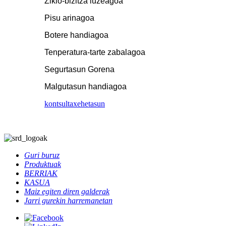
Ziklo-bizitza luzeagoa
Pisu arinagoa
Botere handiagoa
Tenperatura-tarte zabalagoa
Segurtasun Gorena
Malgutasun handiagoa
kontsulta
xehetasun
Guri buruz
Produktuak
BERRIAK
KASUA
Maiz egiten diren galderak
Jarri gurekin harremanetan