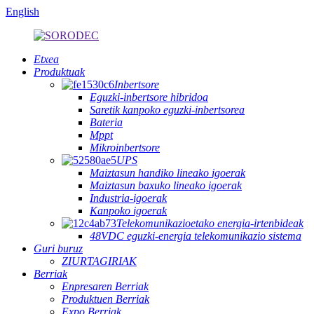
English
Etxea
Produktuak
Inbertsore
Eguzki-inbertsore hibridoa
Saretik kanpoko eguzki-inbertsorea
Bateria
Mppt
Mikroinbertsore
UPS
Maiztasun handiko lineako igoerak
Maiztasun baxuko lineako igoerak
Industria-igoerak
Kanpoko igoerak
Telekomunikazioetako energia-irtenbideak
48VDC eguzki-energia telekomunikazio sistema
Guri buruz
ZIURTAGIRIAK
Berriak
Enpresaren Berriak
Produktuen Berriak
Expo Berriak