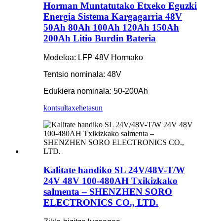
Horman Muntatutako Etxeko Eguzki
Energia Sistema Kargagarria 48V
50Ah 80Ah 100Ah 120Ah 150Ah
200Ah Litio Burdin Bateria
Modeloa: LFP 48V Hormako
Tentsio nominala: 48V
Edukiera nominala: 50-200Ah
kontsulta
xehetasun
Kalitate handiko SL 24V/48V-T/W
24V 48V 100-480AH Txikizkako
salmenta – SHENZHEN SORO
ELECTRONICS CO., LTD.