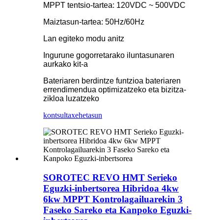
MPPT tentsio-tartea: 120VDC ~ 500VDC
Maiztasun-tartea: 50Hz/60Hz
Lan egiteko modu anitz
Ingurune gogorretarako iluntasunaren
aurkako kit-a
Bateriaren berdintze funtzioa bateriaren
errendimendua optimizatzeko eta bizitza-
zikloa luzatzeko
kontsulta
xehetasun
SOROTEC REVO HMT Serieko
Eguzki-inbertsorea Hibridoa 4kw
6kw MPPT Kontrolagailuarekin 3
Faseko Sareko eta Kanpoko Eguzki-