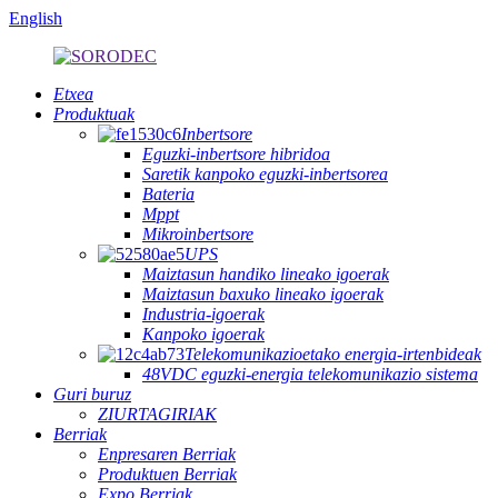
English
Etxea
Produktuak
Inbertsore
Eguzki-inbertsore hibridoa
Saretik kanpoko eguzki-inbertsorea
Bateria
Mppt
Mikroinbertsore
UPS
Maiztasun handiko lineako igoerak
Maiztasun baxuko lineako igoerak
Industria-igoerak
Kanpoko igoerak
Telekomunikazioetako energia-irtenbideak
48VDC eguzki-energia telekomunikazio sistema
Guri buruz
ZIURTAGIRIAK
Berriak
Enpresaren Berriak
Produktuen Berriak
Expo Berriak