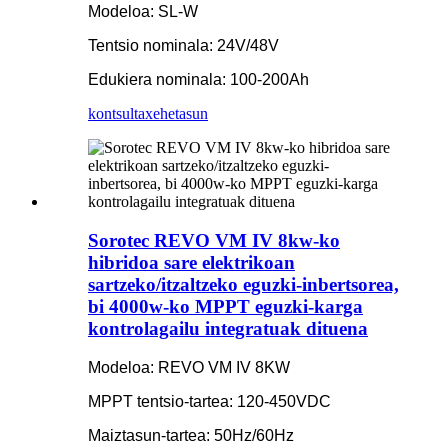
Modeloa: SL-W
Tentsio nominala: 24V/48V
Edukiera nominala: 100-200Ah
kontsulta
xehetasun
Sorotec REVO VM IV 8kw-ko
hibridoa sare elektrikoan
sartzeko/itzaltzeko eguzki-inbertsorea,
bi 4000w-ko MPPT eguzki-karga
kontrolagailu integratuak dituena
Modeloa: REVO VM IV 8KW
MPPT tentsio-tartea: 120-450VDC
Maiztasun-tartea: 50Hz/60Hz