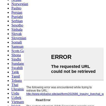
Norwegian
Pashto
Persian
Punjabi
Serbian
Sesotho
Sinhala
Slovak
Slovenian
Somali
Samoan
Scots Gaelic
Shona
Sindhi
Sundanese
Swahili
Tajik
Tamil
Telugu
Thai
Ukrainian
Urdu
Uzbek
Vietnamese