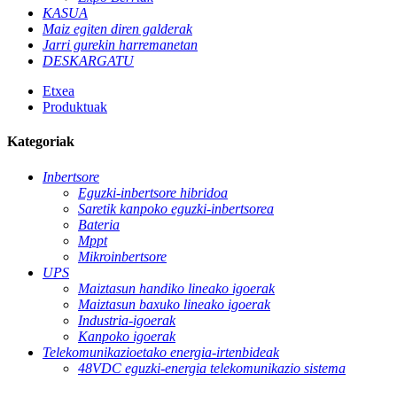
KASUA
Maiz egiten diren galderak
Jarri gurekin harremanetan
DESKARGATU
Etxea
Produktuak
Kategoriak
Inbertsore
Eguzki-inbertsore hibridoa
Saretik kanpoko eguzki-inbertsorea
Bateria
Mppt
Mikroinbertsore
UPS
Maiztasun handiko lineako igoerak
Maiztasun baxuko lineako igoerak
Industria-igoerak
Kanpoko igoerak
Telekomunikazioetako energia-irtenbideak
48VDC eguzki-energia telekomunikazio sistema