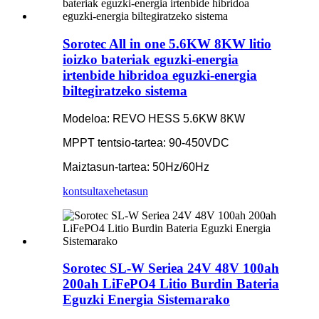
Sorotec All in one 5.6KW 8KW litio
ioizko bateriak eguzki-energia
irtenbide hibridoa eguzki-energia
biltegiratzeko sistema
Modeloa: REVO HESS 5.6KW 8KW
MPPT tentsio-tartea: 90-450VDC
Maiztasun-tartea: 50Hz/60Hz
kontsulta
xehetasun
Sorotec SL-W Seriea 24V 48V 100ah
200ah LiFePO4 Litio Burdin Bateria
Eguzki Energia Sistemarako