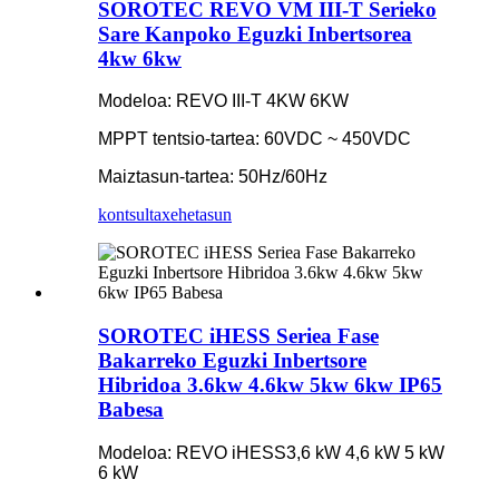
SOROTEC REVO VM III-T Serieko
Sare Kanpoko Eguzki Inbertsorea
4kw 6kw
Modeloa: REVO III-T 4KW 6KW
MPPT tentsio-tartea: 60VDC ~ 450VDC
Maiztasun-tartea: 50Hz/60Hz
kontsulta
xehetasun
SOROTEC iHESS Seriea Fase
Bakarreko Eguzki Inbertsore
Hibridoa 3.6kw 4.6kw 5kw 6kw IP65
Babesa
Modeloa: REVO iHESS
3,6 kW 4,6 kW 5 kW
6 kW