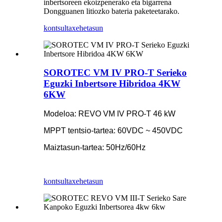
inbertsoreen ekoizpenerako eta bigarrena
Dongguanen litiozko bateria paketeetarako.
kontsulta
xehetasun
SOROTEC VM IV PRO-T Serieko
Eguzki Inbertsore Hibridoa 4KW
6KW
Modeloa: REVO VM IV PRO-T 4
6 kW
MPPT tentsio-tartea: 60VDC ~ 450VDC
Maiztasun-tartea: 50Hz/60Hz
kontsulta
xehetasun