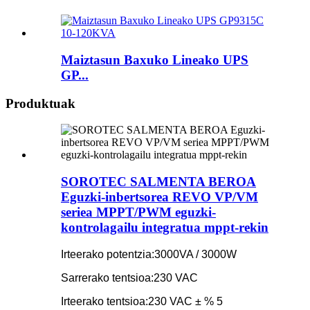
Maiztasun Baxuko Lineako UPS
GP...
Produktuak
SOROTEC SALMENTA BEROA
Eguzki-inbertsorea REVO VP/VM
seriea MPPT/PWM eguzki-
kontrolagailu integratua mppt-rekin
Irteerako potentzia:
3000VA / 3000W
Sarrerako tentsioa:
230 VAC
Irteerako tentsioa:
230 VAC ± % 5