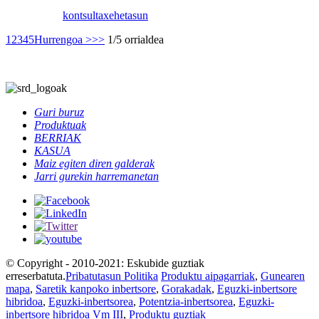
kontsulta
xehetasun
1
2
3
4
5
Hurrengoa >
>>
1/5 orrialdea
Guri buruz
Produktuak
BERRIAK
KASUA
Maiz egiten diren galderak
Jarri gurekin harremanetan
© Copyright - 2010-2021: Eskubide guztiak
erreserbatuta.
Pribatutasun Politika
Produktu aipagarriak
,
Gunearen
mapa
,
Saretik kanpoko inbertsore
,
Gorakadak
,
Eguzki-inbertsore
hibridoa
,
Eguzki-inbertsorea
,
Potentzia-inbertsorea
,
Eguzki-
inbertsore hibridoa Vm III
,
Produktu guztiak