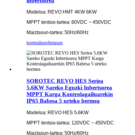
inbertsorea
Modeloa: REVO HMT 4KW 6KW
MPPT tentsio-tartea: 60VDC ~ 450VDC
Maiztasun-tartea: 50Hz/60Hz
kontsulta
xehetasun
SOROTEC REVO HES Seriea
5.6KW Sareko Eguzki Inbertsorea
MPPT Karga Kontrolagailuarekin
IP65 Babesa 5 urteko bermea
Modeloa: REVO HES 5.6KW
MPPT tentsio-tartea: 120VDC ~ 450VDC
Maiztasun-tartea: 50Hz/60Hz