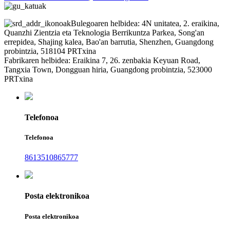
Bulegoaren helbidea: 4N unitatea, 2. eraikina,
Quanzhi Zientzia eta Teknologia Berrikuntza Parkea, Song'an
errepidea, Shajing kalea, Bao'an barrutia, Shenzhen, Guangdong
probintzia, 518104 PRTxina
Fabrikaren helbidea: Eraikina 7, 26. zenbakia Keyuan Road,
Tangxia Town, Dongguan hiria, Guangdong probintzia, 523000
PRTxina
Telefonoa
Telefonoa
8613510865777
Posta elektronikoa
Posta elektronikoa