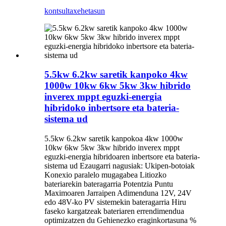
kontsulta
xehetasun
5.5kw 6.2kw saretik kanpoko 4kw
1000w 10kw 6kw 5kw 3kw hibrido
inverex mppt eguzki-energia
hibridoko inbertsore eta bateria-
sistema ud
5.5kw 6.2kw saretik kanpokoa 4kw 1000w
10kw 6kw 5kw 3kw hibrido inverex mppt
eguzki-energia hibridoaren inbertsore eta bateria-
sistema ud Ezaugarri nagusiak: Ukipen-botoiak
Konexio paralelo mugagabea Litiozko
bateriarekin bateragarria Potentzia Puntu
Maximoaren Jarraipen Adimenduna 12V, 24V
edo 48V-ko PV sistemekin bateragarria Hiru
faseko kargatzeak bateriaren errendimendua
optimizatzen du Gehienezko eraginkortasuna %