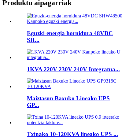
Produktu aipagarriak
Eguzki-energia hornidura 48VDC
SH...
1KVA 220V 230V 240V Integratua...
Maiztasun Baxuko Lineako UPS
GP...
Txinako 10-120KVA lineako UPS ...