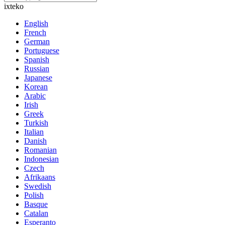
ixteko
English
French
German
Portuguese
Spanish
Russian
Japanese
Korean
Arabic
Irish
Greek
Turkish
Italian
Danish
Romanian
Indonesian
Czech
Afrikaans
Swedish
Polish
Basque
Catalan
Esperanto