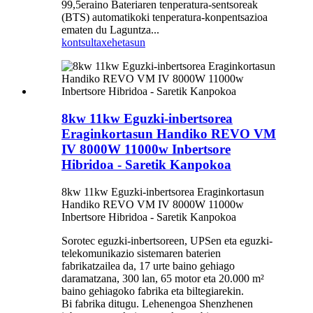
99,5eraino Bateriaren tenperatura-sentsoreak
(BTS) automatikoki tenperatura-konpentsazioa
ematen du Laguntza...
kontsulta
xehetasun
8kw 11kw Eguzki-inbertsorea
Eraginkortasun Handiko REVO VM
IV 8000W 11000w Inbertsore
Hibridoa - Saretik Kanpokoa
8kw 11kw Eguzki-inbertsorea Eraginkortasun
Handiko REVO VM IV 8000W 11000w
Inbertsore Hibridoa - Saretik Kanpokoa
Sorotec eguzki-inbertsoreen, UPSen eta eguzki-
telekomunikazio sistemaren baterien
fabrikatzailea da, 17 urte baino gehiago
daramatzana, 300 lan, 65 motor eta 20.000 m²
baino gehiagoko fabrika eta biltegiarekin.
Bi fabrika ditugu. Lehenengoa Shenzhenen