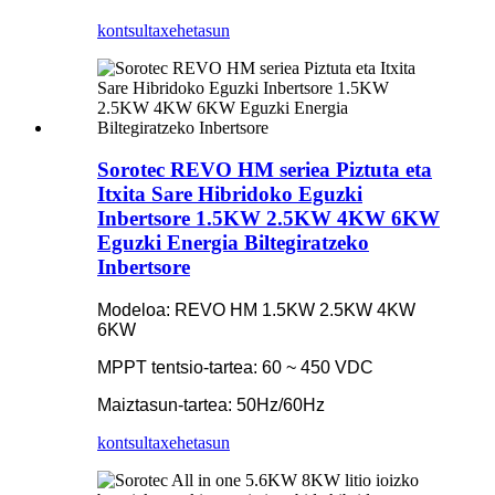
kontsulta
xehetasun
Sorotec REVO HM seriea Piztuta eta
Itxita Sare Hibridoko Eguzki
Inbertsore 1.5KW 2.5KW 4KW 6KW
Eguzki Energia Biltegiratzeko
Inbertsore
Modeloa: REVO HM 1.5KW 2.5KW 4KW
6KW
MPPT tentsio-tartea: 60 ~ 450 VDC
Maiztasun-tartea: 50Hz/60Hz
kontsulta
xehetasun