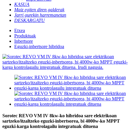
KASUA
Maiz egiten diren galderak
Jarri gurekin harremanetan
DESKARGATU
Etxea
Produktuak
Inbertsore
Eguzki-inbertsore hibridoa
Sorotec REVO VM IV 8kw-ko hibridoa sare elektrikoan
sartzeko/itzaltzeko eguzki-inbertsorea, bi 4000w-ko MPPT
eguzki-karga kontrolagailu integratuak dituena