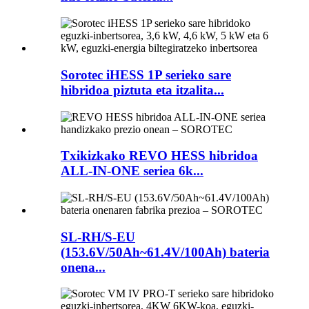
Sorotec iHESS 1P serieko sare
hibridoa piztuta eta itzalita...
Txikizkako REVO HESS hibridoa
ALL-IN-ONE seriea 6k...
SL-RH/S-EU
(153.6V/50Ah~61.4V/100Ah) bateria
onena...