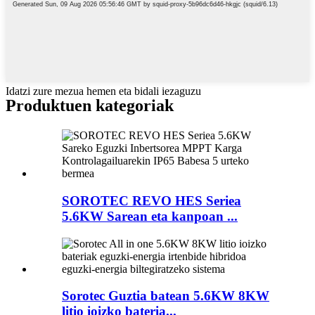
Idatzi zure mezua hemen eta bidali iezaguzu
Produktuen kategoriak
SOROTEC REVO HES Seriea
5.6KW Sarean eta kanpoan ...
Sorotec Guztia batean 5.6KW 8KW
litio ioizko bateria...