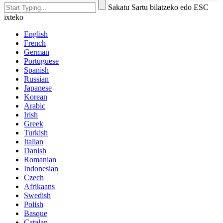
Sakatu Sartu bilatzeko edo ESC
ixteko
English
French
German
Portuguese
Spanish
Russian
Japanese
Korean
Arabic
Irish
Greek
Turkish
Italian
Danish
Romanian
Indonesian
Czech
Afrikaans
Swedish
Polish
Basque
Catalan