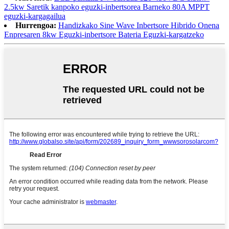
2.5kw Saretik kanpoko eguzki-inbertsorea Barneko 80A MPPT
eguzki-kargagailua
Hurrengoa:
Handizkako Sine Wave Inbertsore Hibrido Onena
Enpresaren 8kw Eguzki-inbertsore Bateria Eguzki-kargatzeko