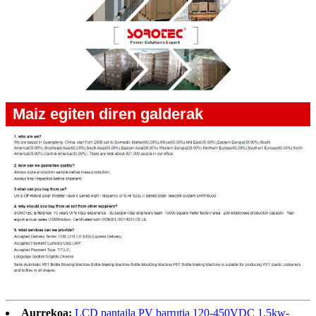
Maiz egiten diren galderak
Aurrekoa:
LCD pantaila PV barrutia 120-450VDC 1.5kw-