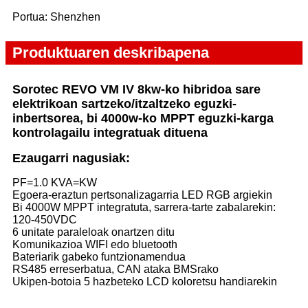
Portua: Shenzhen
Produktuaren deskribapena
Sorotec REVO VM IV 8kw-ko hibridoa sare
elektrikoan sartzeko/itzaltzeko eguzki-
inbertsorea, bi 4000w-ko MPPT eguzki-karga
kontrolagailu integratuak dituena
Ezaugarri nagusiak:
PF=1.0 KVA=KW
Egoera-eraztun pertsonalizagarria LED RGB argiekin
Bi 4000W MPPT integratuta, sarrera-tarte zabalarekin:
120-450VDC
6 unitate paraleloak onartzen ditu
Komunikazioa WIFI edo bluetooth
Bateriarik gabeko funtzionamendua
RS485 erreserbatua, CAN ataka BMSrako
Ukipen-botoia 5 hazbeteko LCD koloretsu handiarekin