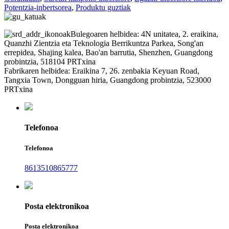
Potentzia-inbertsorea
,
Produktu guztiak
Bulegoaren helbidea: 4N unitatea, 2. eraikina,
Quanzhi Zientzia eta Teknologia Berrikuntza Parkea, Song'an
errepidea, Shajing kalea, Bao'an barrutia, Shenzhen, Guangdong
probintzia, 518104 PRTxina
Fabrikaren helbidea: Eraikina 7, 26. zenbakia Keyuan Road,
Tangxia Town, Dongguan hiria, Guangdong probintzia, 523000
PRTxina
Telefonoa
Telefonoa
8613510865777
Posta elektronikoa
Posta elektronikoa