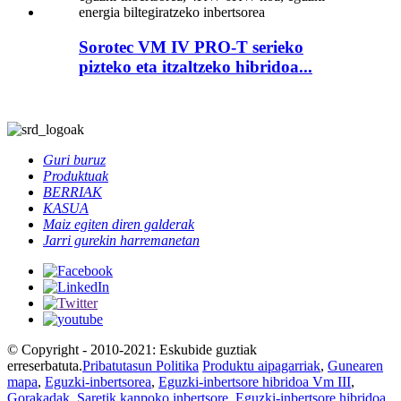
Sorotec VM IV PRO-T serieko
pizteko eta itzaltzeko hibridoa...
Guri buruz
Produktuak
BERRIAK
KASUA
Maiz egiten diren galderak
Jarri gurekin harremanetan
© Copyright - 2010-2021: Eskubide guztiak
erreserbatuta.
Pribatutasun Politika
Produktu aipagarriak
,
Gunearen
mapa
,
Eguzki-inbertsorea
,
Eguzki-inbertsore hibridoa Vm III
,
Gorakadak
,
Saretik kanpoko inbertsore
,
Eguzki-inbertsore hibridoa
,