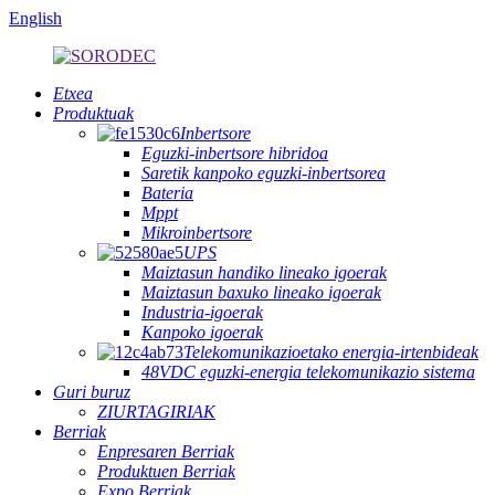
English
Etxea
Produktuak
Inbertsore
Eguzki-inbertsore hibridoa
Saretik kanpoko eguzki-inbertsorea
Bateria
Mppt
Mikroinbertsore
UPS
Maiztasun handiko lineako igoerak
Maiztasun baxuko lineako igoerak
Industria-igoerak
Kanpoko igoerak
Telekomunikazioetako energia-irtenbideak
48VDC eguzki-energia telekomunikazio sistema
Guri buruz
ZIURTAGIRIAK
Berriak
Enpresaren Berriak
Produktuen Berriak
Expo Berriak