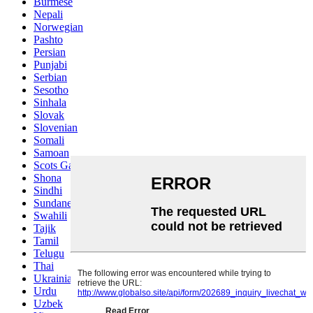
Burmese
Nepali
Norwegian
Pashto
Persian
Punjabi
Serbian
Sesotho
Sinhala
Slovak
Slovenian
Somali
Samoan
Scots Gaelic
Shona
Sindhi
Sundanese
Swahili
Tajik
Tamil
Telugu
Thai
Ukrainian
Urdu
Uzbek